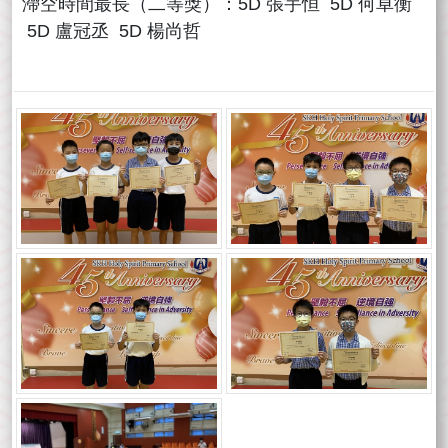
滯空時間最長（二等獎）：5D 張宇恒 5D 何卓衡
5D 盧冠丞 5D 楊尚哲