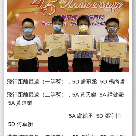
飛行距離最遠（一等獎）：5D 盧冠丞 5D 楊尚哲
飛行距離最遠（二等獎）：5A 黃天樂 5A 譚健豪
5A 黃進業
5A 盧韜丞 5D 張宇恒
5D 何卓衡