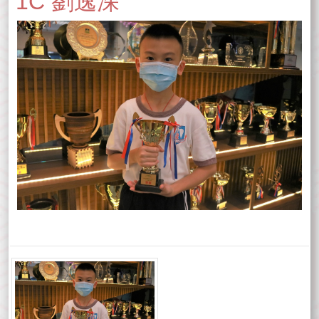
1C 劉逸深