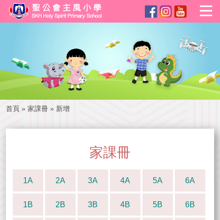
首頁
»
家課冊
»
新增
家課冊
1A
2A
3A
4A
5A
6A
1B
2B
3B
4B
5B
6B