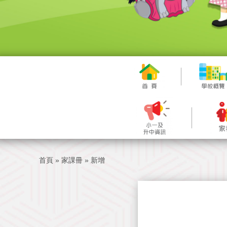
首頁
»
家課冊
»
新增