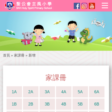
首頁
»
家課冊
»
新增
家課冊
1A
2A
3A
4A
5A
6A
1B
2B
3B
4B
5B
6B