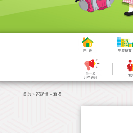
首頁
»
家課冊
»
新增