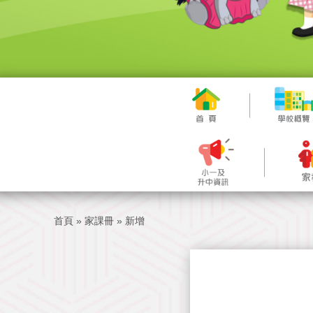
首頁
»
家課冊
»
新增