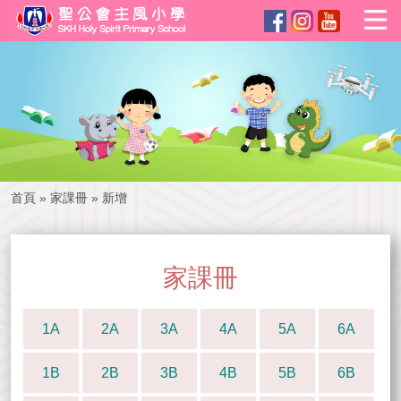
首頁
»
家課冊
»
新增
家課冊
1A
2A
3A
4A
5A
6A
1B
2B
3B
4B
5B
6B