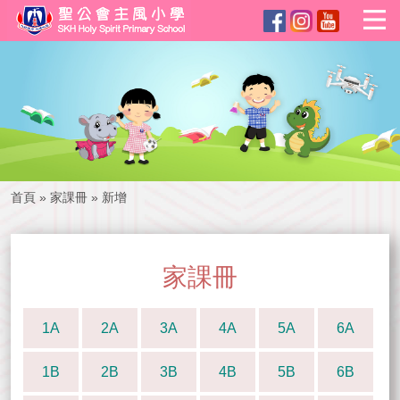
首頁
»
家課冊
»
新增
家課冊
1A
2A
3A
4A
5A
6A
1B
2B
3B
4B
5B
6B