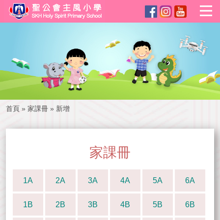
首頁
»
家課冊
»
新增
家課冊
1A
2A
3A
4A
5A
6A
1B
2B
3B
4B
5B
6B