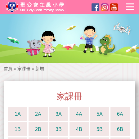
首頁
»
家課冊
»
新增
家課冊
1A
2A
3A
4A
5A
6A
1B
2B
3B
4B
5B
6B