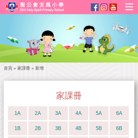
首頁
»
家課冊
»
新增
家課冊
1A
2A
3A
4A
5A
6A
1B
2B
3B
4B
5B
6B