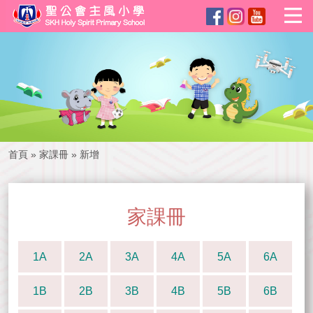
首頁
»
家課冊
»
新增
家課冊
1A
2A
3A
4A
5A
6A
1B
2B
3B
4B
5B
6B