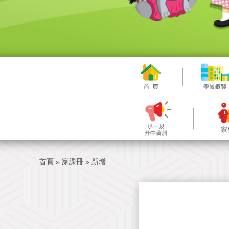
首頁
»
家課冊
»
新增