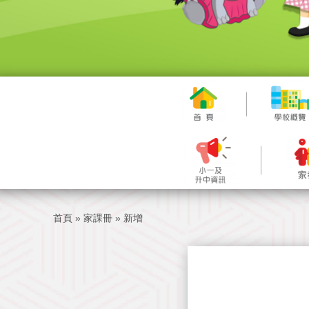
首頁
»
家課冊
»
新增