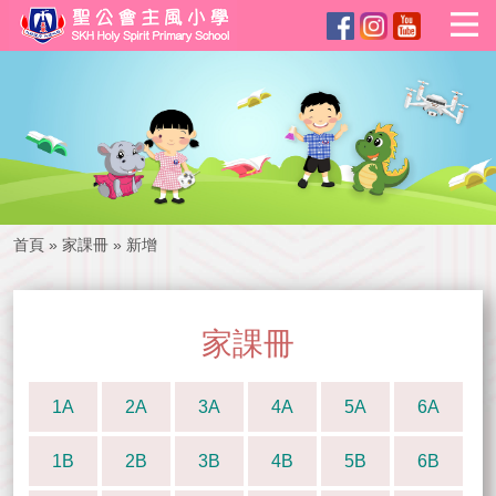
首頁
»
家課冊
»
新增
家課冊
1A
2A
3A
4A
5A
6A
1B
2B
3B
4B
5B
6B