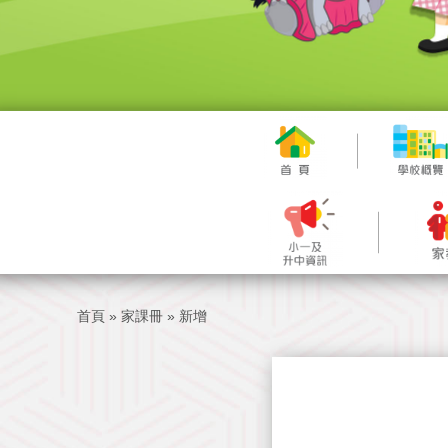
首頁
»
家課冊
»
新增