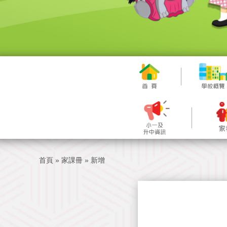
首頁
»
家課冊
»
新增