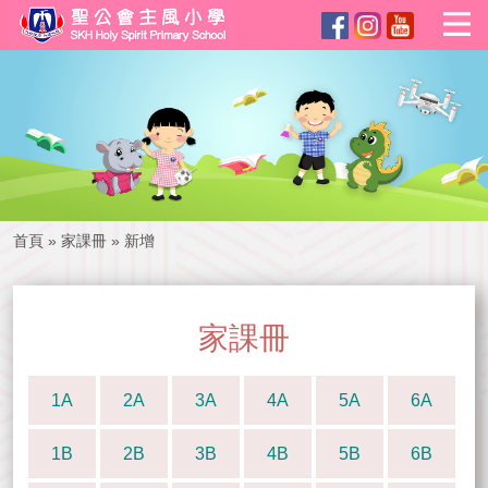
首頁
»
家課冊
»
新增
家課冊
1A
2A
3A
4A
5A
6A
1B
2B
3B
4B
5B
6B