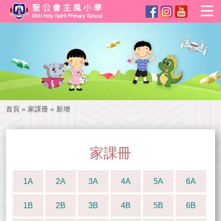
首頁
»
家課冊
»
新增
家課冊
1A
2A
3A
4A
5A
6A
1B
2B
3B
4B
5B
6B