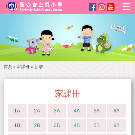
首頁
»
家課冊
»
新增
家課冊
1A
2A
3A
4A
5A
6A
1B
2B
3B
4B
5B
6B