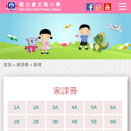
首頁
»
家課冊
»
新增
家課冊
1A
2A
3A
4A
5A
6A
1B
2B
3B
4B
5B
6B