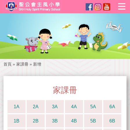
首頁
»
家課冊
»
新增
家課冊
1A
2A
3A
4A
5A
6A
1B
2B
3B
4B
5B
6B