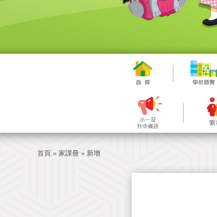
首頁
»
家課冊
»
新增