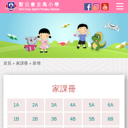
首頁
»
家課冊
»
新增
家課冊
1A
2A
3A
4A
5A
6A
1B
2B
3B
4B
5B
6B