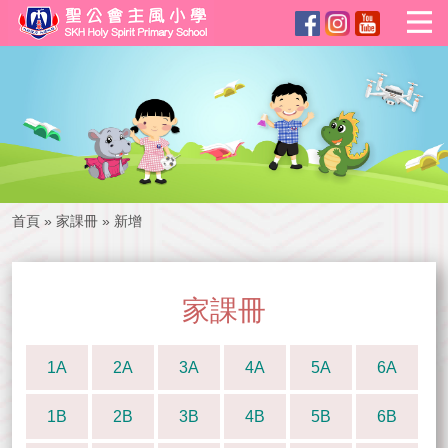
首頁
»
家課冊
»
新增
家課冊
1A
2A
3A
4A
5A
6A
1B
2B
3B
4B
5B
6B