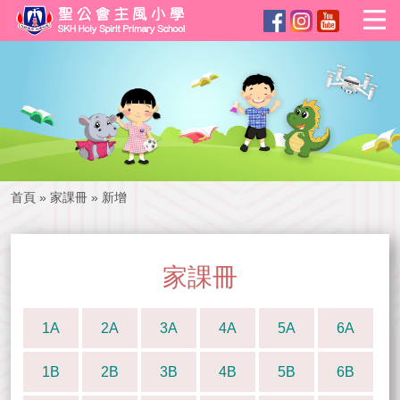
首頁
»
家課冊
»
新增
家課冊
1A
2A
3A
4A
5A
6A
1B
2B
3B
4B
5B
6B