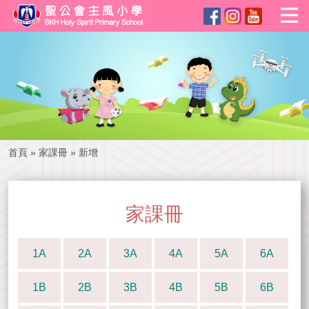
首頁
»
家課冊
»
新增
家課冊
1A
2A
3A
4A
5A
6A
1B
2B
3B
4B
5B
6B