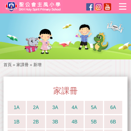
首頁
»
家課冊
»
新增
家課冊
1A
2A
3A
4A
5A
6A
1B
2B
3B
4B
5B
6B