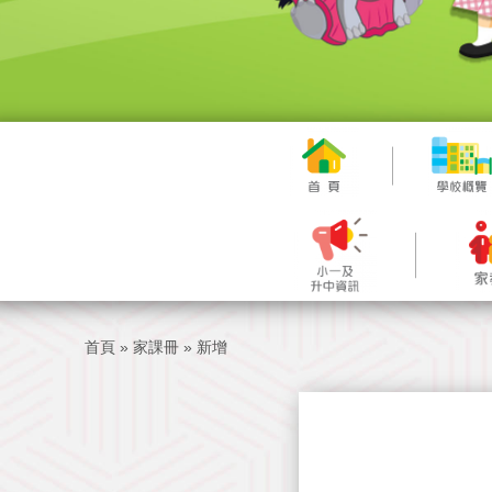
首頁
»
家課冊
»
新增