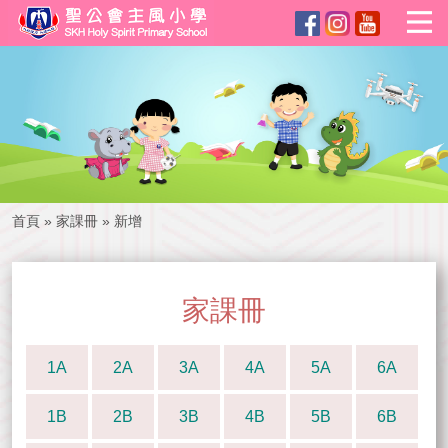
首頁
»
家課冊
»
新增
家課冊
1A
2A
3A
4A
5A
6A
1B
2B
3B
4B
5B
6B