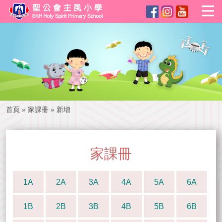
首頁
»
家課冊
»
新增
家課冊
1A
2A
3A
4A
5A
6A
1B
2B
3B
4B
5B
6B