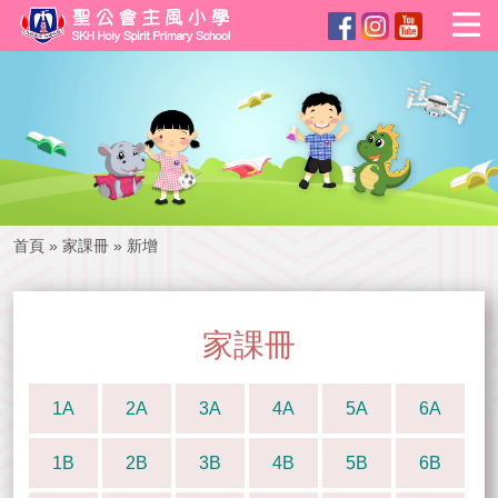
首頁
»
家課冊
»
新增
家課冊
1A
2A
3A
4A
5A
6A
1B
2B
3B
4B
5B
6B