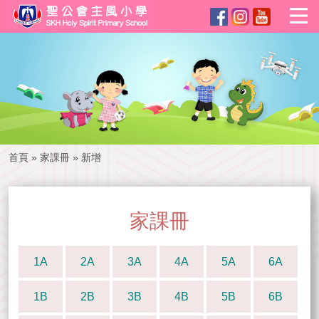
首頁
»
家課冊
»
新增
家課冊
1A
2A
3A
4A
5A
6A
1B
2B
3B
4B
5B
6B