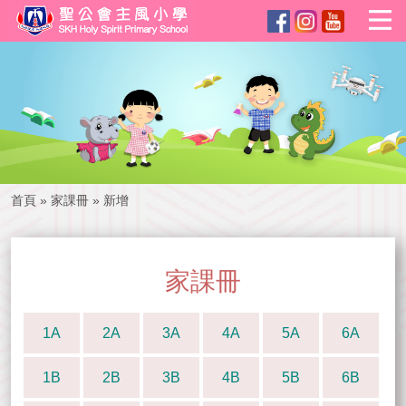
首頁
»
家課冊
»
新增
家課冊
1A
2A
3A
4A
5A
6A
1B
2B
3B
4B
5B
6B