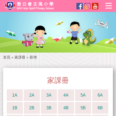
首頁
»
家課冊
»
新增
家課冊
1A
2A
3A
4A
5A
6A
1B
2B
3B
4B
5B
6B