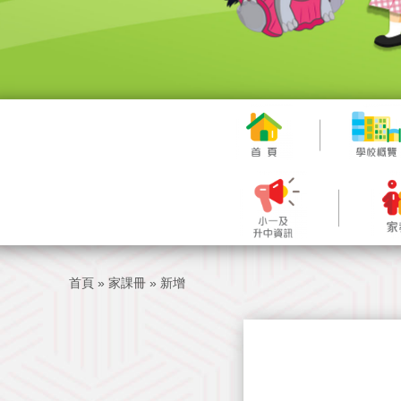
首頁
»
家課冊
»
新增