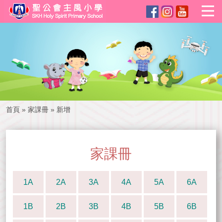
首頁
»
家課冊
»
新增
家課冊
1A
2A
3A
4A
5A
6A
1B
2B
3B
4B
5B
6B