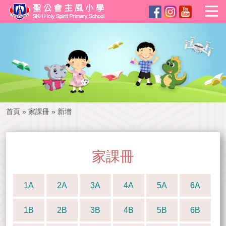
首頁
»
家課冊
»
新增
家課冊
1A
2A
3A
4A
5A
6A
1B
2B
3B
4B
5B
6B