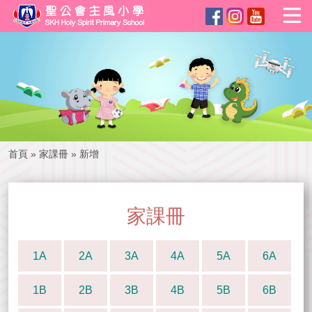
首頁
»
家課冊
»
新增
家課冊
1A
2A
3A
4A
5A
6A
1B
2B
3B
4B
5B
6B