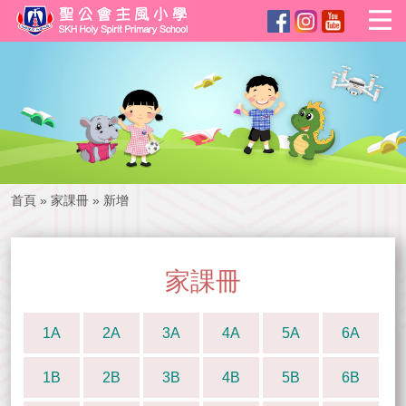
首頁
»
家課冊
»
新增
家課冊
1A
2A
3A
4A
5A
6A
1B
2B
3B
4B
5B
6B