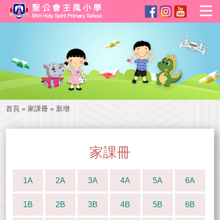
首頁
»
家課冊
»
新增
家課冊
1A
2A
3A
4A
5A
6A
1B
2B
3B
4B
5B
6B