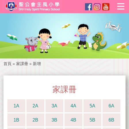
首頁
»
家課冊
»
新增
家課冊
1A
2A
3A
4A
5A
6A
1B
2B
3B
4B
5B
6B