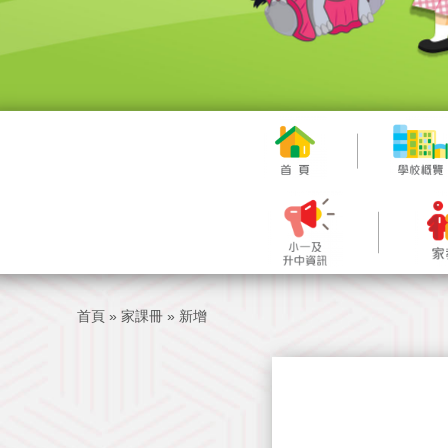
首頁
»
家課冊
»
新增