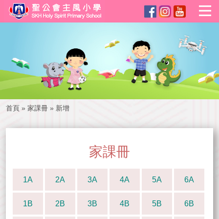
首頁
»
家課冊
»
新增
家課冊
1A
2A
3A
4A
5A
6A
1B
2B
3B
4B
5B
6B