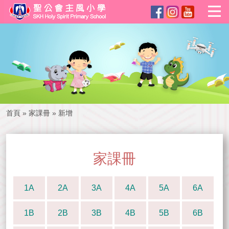
首頁
»
家課冊
»
新增
家課冊
1A
2A
3A
4A
5A
6A
1B
2B
3B
4B
5B
6B