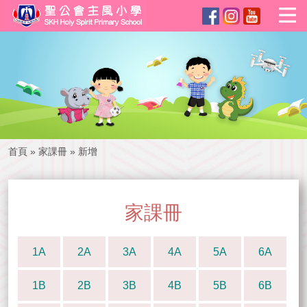
首頁
»
家課冊
»
新增
家課冊
1A
2A
3A
4A
5A
6A
1B
2B
3B
4B
5B
6B