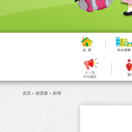
首頁
»
家課冊
»
新增