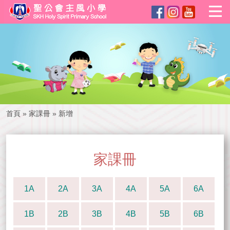
首頁
»
家課冊
»
新增
家課冊
1A
2A
3A
4A
5A
6A
1B
2B
3B
4B
5B
6B