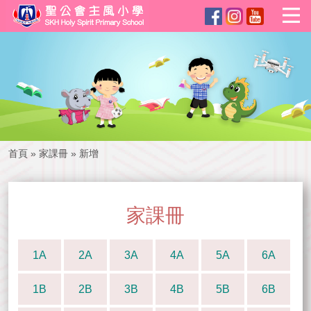
首頁
»
家課冊
»
新增
家課冊
1A
2A
3A
4A
5A
6A
1B
2B
3B
4B
5B
6B